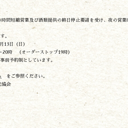
遊ぶ
作る
食べる
の時間短縮営業及び酒類提供の終日停止要請を受け、夜の営業
泊まる
買う
ます。
観る
月13日（日）
やま学校
～20時 （オーダーストップ19時）
開花情報
の事前予約制としています。
紅葉情報
神楽情報
ら
をご参照ください。
森の風の記憶
光協会
アクセス
お問い合わせ
諸塚村観光協会について
プライバシーポリシー