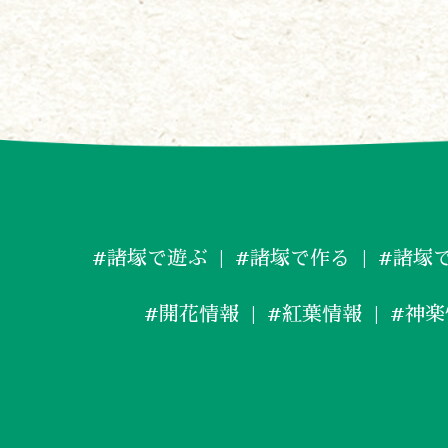
#諸塚で遊ぶ
#諸塚で作る
#諸塚
#開花情報
#紅葉情報
#神楽