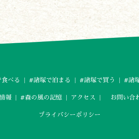
諸塚村観光協会
〒883-1301
宮崎県東臼杵郡諸塚村家代3068しいたけの館21内
0982-65-0178
TEL:
で食べる
#諸塚で泊まる
#諸塚で買う
#諸
情報
#森の風の記憶
アクセス
お問い合
プライバシーポリシー