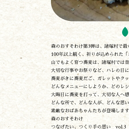
森のおすそわけ第3弾は、諸塚村で最
100年以上続く、祈りが込められた
山でもよく育つ蕎麦は、諸塚村では
大切な行事やお祭りなど、ハレの日
蕎麦がきに蕎麦だご、ガレットやク
どんなメニューにしようか、どのレ
大晦日に蕎麦を打って、大切な人へ
どんな所で、どんな人が、どんな思
素敵なおばあちゃんたちが登場しま
森のおすそわけ
つなげたい、つくり手の思い vol.3