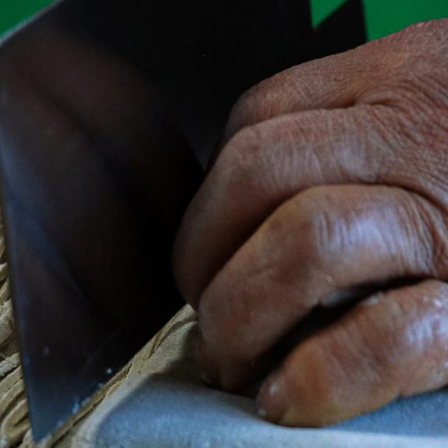
遊ぶ
作る
食べる
泊まる
買う
観る
やま学校