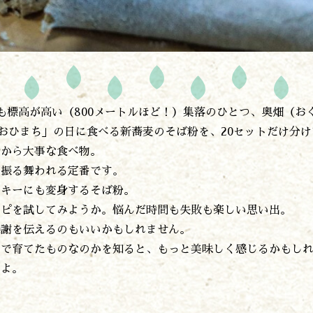
開花情報
紅葉情報
神楽情報
森の風の記憶
アクセス
お問い合わせ
も標高が高い（800メートルほど！）集落のひとつ、奥畑（お
諸塚村観光協会について
「おひまち」の日に食べる新蕎麦のそば粉を、20セットだけ分
プライバシーポリシー
昔から大事な食べ物。
に振る舞われる定番です。
ッキーにも変身するそば粉。
諸塚村観光協会
〒883-1301
シピを試してみようか。悩んだ時間も失敗も楽しい思い出。
宮崎県東臼杵郡諸塚村家代3068しいたけの館21内
0982-65-0178
感謝を伝えるのもいいかもしれません。
TEL:
いで育てたものなのかを知ると、もっと美味しく感じるかもし
すよ。