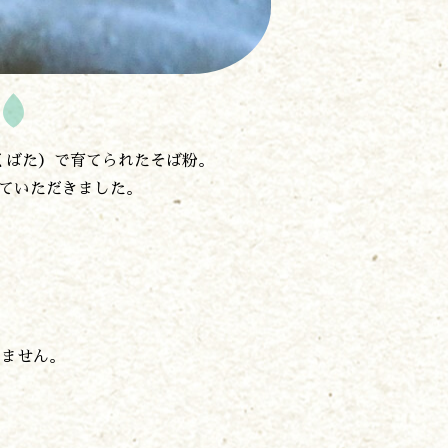
くばた）で育てられたそば粉。
けていただきました。
れません。