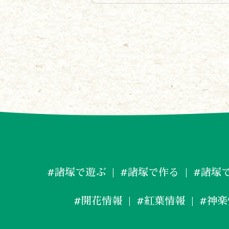
#諸塚で遊ぶ
#諸塚で作る
#諸塚
#開花情報
#紅葉情報
#神楽