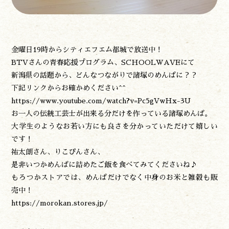
食べる
泊まる
買う
観る
金曜日19時からシティエフエム都城で放送中！
やま学校
BTVさんの青春応援プログラム、SCHOOLWAVEにて
開花情報
新潟県の話題から、どんなつながりで諸塚のめんぱに？？
紅葉情報
下記リンクからお確かめください^^
神楽情報
https://www.youtube.com/watch?v=Pc5gVwHx-3U
森の風の記憶
お一人の伝統工芸士が出来る分だけを作っている諸塚めんぱ。
アクセス
大学生のようなお若い方にも良さを分かっていただけて嬉しい
お問い合わせ
です！
諸塚村観光協会について
祐太朗さん、りこぴんさん、
プライバシーポリシー
是非いつかめんぱに詰めたご飯を食べてみてくださいね♪
もろつかストアでは、めんぱだけでなく中身のお米と雑穀も販
売中！
諸塚村観光協会
https://morokan.stores.jp/
〒883-1301
宮崎県東臼杵郡諸塚村家代3068しいたけの館21内
0982-65-0178
TEL: