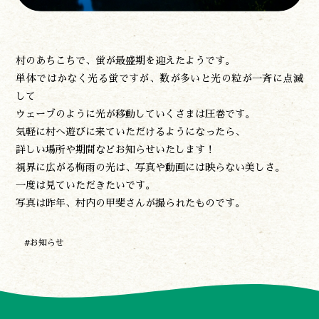
買う
観る
やま学校
村のあちこちで、蛍が最盛期を迎えたようです。
開花情報
単体ではかなく光る蛍ですが、数が多いと光の粒が一斉に点滅
紅葉情報
して
神楽情報
ウェーブのように光が移動していくさまは圧巻です。
森の風の記憶
気軽に村へ遊びに来ていただけるようになったら、
アクセス
詳しい場所や期間などお知らせいたします！
お問い合わせ
視界に広がる梅雨の光は、写真や動画には映らない美しさ。
諸塚村観光協会について
一度は見ていただきたいです。
プライバシーポリシー
写真は昨年、村内の甲斐さんが撮られたものです。
#お知らせ
諸塚村観光協会
〒883-1301
宮崎県東臼杵郡諸塚村家代3068しいたけの館21内
0982-65-0178
TEL: