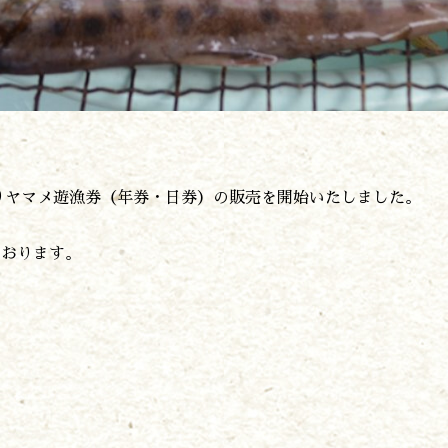
やま学校
開花情報
紅葉情報
神楽情報
森の風の記憶
アクセス
お問い合わせ
よりヤマメ遊漁券（年券・日券）の販売を開始いたしました。
諸塚村観光協会について
プライバシーポリシー
ております。
諸塚村観光協会
〒883-1301
宮崎県東臼杵郡諸塚村家代3068しいたけの館21内
0982-65-0178
TEL: