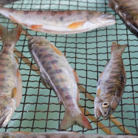
遊ぶ
作る
食べる
泊まる
買う
観る