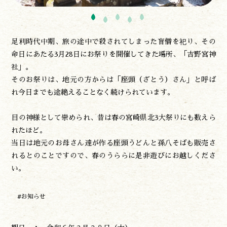
足利時代中期、旅の途中で殺されてしまった盲僧を祀り、その
命日にあたる3月28日にお祭りを開催してきた場所、「吉野宮神
社」。
そのお祭りは、地元の方からは「座頭（ざとう）さん」と呼ば
れ今日までも途絶えることなく続けられています。
目の神様として崇められ、昔は春の宮崎県北3大祭りにも数えら
れたほど。
当日は地元のお母さん達が作る座頭うどんと孫八そばも販売さ
れるとのことですので、春のうららに是非遊びにお越しくださ
い。
遊ぶ
作る
#お知らせ
食べる
泊まる
買う