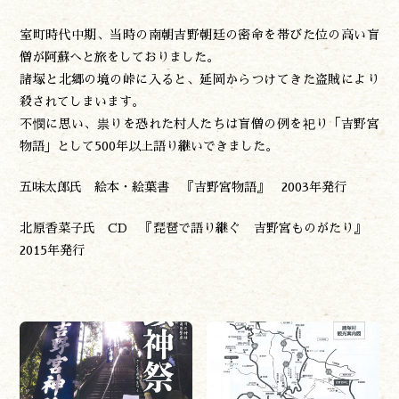
室町時代中期、当時の南朝吉野朝廷の密命を帯びた位の高い盲
僧が阿蘇へと旅をしておりました。
諸塚と北郷の境の峠に入ると、延岡からつけてきた盗賊により
殺されてしまいます。
不憫に思い、祟りを恐れた村人たちは盲僧の例を祀り「吉野宮
物語」として500年以上語り継いできました。
五味太郎氏 絵本・絵葉書 『吉野宮物語』 2003年発行
北原香菜子氏 CD 『琵琶で語り継ぐ 吉野宮ものがたり』
2015年発行