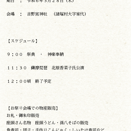
期日 ： 令和６年３月２８日（木）
観る
会場 ： 吉野宮神社 （諸塚村大字家代）
やま学校
開花情報
紅葉情報
神楽情報
【スケジュール】
森の風の記憶
アクセス
９：００ 祭典 ・ 神楽奉納
お問い合わせ
諸塚村観光協会について
１１：３０ 薩摩琵琶 北原香菜子氏公演
プライバシーポリシー
１２：００頃 終了予定
諸塚村観光協会
〒883-1301
宮崎県東臼杵郡諸塚村家代3068しいたけの館21内
【お祭り会場での物産販売】
0982-65-0178
TEL:
お札・御朱印販売
座頭さん名物 座頭うどん・孫八そばの販売
魚寿司・団子・手作りこんにゃく・しいたけ寿司など