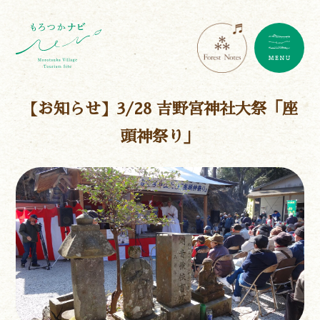
【お知らせ】3/28 吉野宮神社大祭「座
頭神祭り」