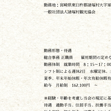
勤務地：宮崎県東臼杵郡諸塚村大字家代
一般社団法人諸塚村観光協会
勤務形態・待遇
総合事務 正職員 雇用期間の定め
勤務体制 就業時間 8：15～17：0
シフト制による週休2日 水曜定休、
夏季、年末年始休暇・年次有給休暇有
給与 月給制 162,100円 ～
※経験・年齢を考慮し当会の規定に
待遇 通勤手当、住居手当、扶養手