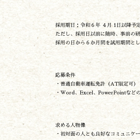
採用期日：令和６年 ４月 1日以降予
ただし、採用日以前に随時、事前の
採用の日から６か月間を試用期間と
応募条件
・普通自動車運転免許（AT限定可）
・Word、Excel、PowerPointな
求める人物像
・初対面の人とも良好なコミュニケ