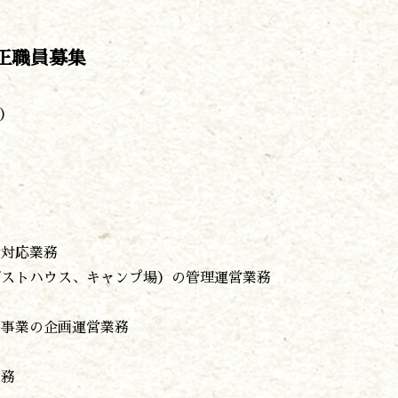
食べる
泊まる
買う
正職員募集
観る
やま学校
）
開花情報
紅葉情報
神楽情報
森の風の記憶
アクセス
お問い合わせ
諸塚村観光協会について
せ対応業務
プライバシーポリシー
ゲストハウス、キャンプ場）の管理運営業務
ム事業の企画運営業務
諸塚村観光協会
〒883-1301
宮崎県東臼杵郡諸塚村家代3068しいたけの館21内
業務
0982-65-0178
TEL: