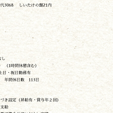
3068 しいたけの館21内
なし
0 （1時間休憩含む）
土日・祝日勤務有
 年間休日数 113日
基づき設定（昇給有・賞与年２回）
当支給