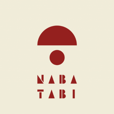
遊ぶ
作る
食べる
泊まる
買う
観る
やま学校
開花情報
紅葉情報
神楽情報