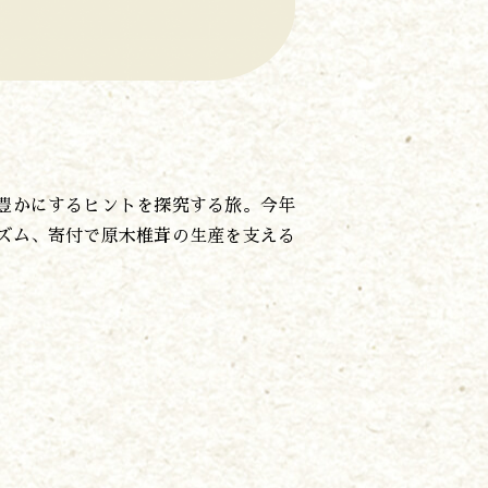
豊かにするヒントを探究する旅。今年
ズム、寄付で原木椎茸の生産を支える