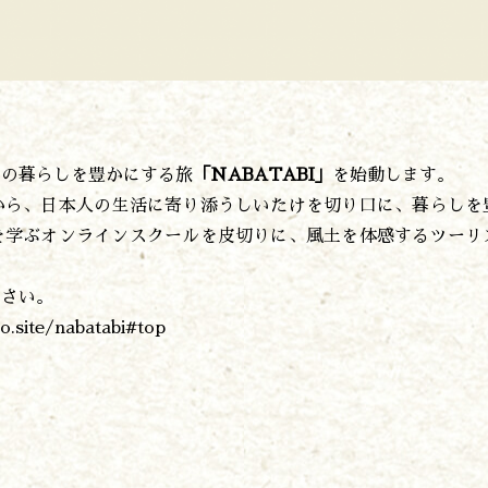
森の風の記憶
アクセス
お問い合わせ
諸塚村観光協会について
プライバシーポリシー
々の暮らしを豊かにする旅
「NABATABI」
を始動します。
から、日本人の生活に寄り添うしいたけを切り口に、暮らしを
諸塚村観光協会
を学ぶオンラインスクールを皮切りに、風土を体感するツーリ
〒883-1301
宮崎県東臼杵郡諸塚村家代3068しいたけの館21内
。
0982-65-0178
TEL:
ださい。
o.site/nabatabi#top