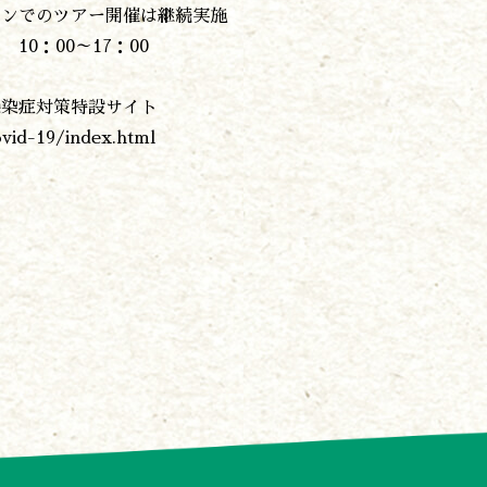
インでのツアー開催は継続実施
0：00～17：00
諸塚村観光協会
感染症対策特設サイト
〒883-1301
宮崎県東臼杵郡諸塚村家代3068しいたけの館21内
ovid-19/index.html
0982-65-0178
TEL: