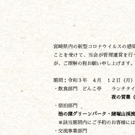
宮崎県内の新型コロナウイルスの感
ことを受けて、当会が管理運営を行
が、ご理解の程お願い申し上げます
期間：令和３年 ４月 １２日（月）
・飲食部門 どんこ亭 ランチタイム営
夜の営業（17：00～
・宿泊部門
池の窪グリーンパーク・諸塚山渓
※該当期間内にご予約のお客様には
・交流事業部門