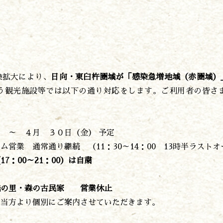
遊ぶ
作る
食べる
染拡大により、
日向・東臼杵圏域が「感染急増地域（赤圏域）
泊まる
う観光施設等では以下の通り対応をします。ご利用者の皆さ
買う
。
観る
やま学校
 ～ ４月 ３０日（金） 予定
開花情報
業 通常通り継続 （11：30～14：00 13時半ラストオ
紅葉情報
神楽情報
21：00）は自粛
森の風の記憶
アクセス
流の里・森の古民家 営業休止
お問い合わせ
当方より個別にご案内させていただきます。
諸塚村観光協会について
プライバシーポリシー